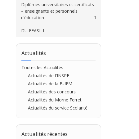
M1 PIF
Diplômes universitaires et certificats
– enseignants et personnels
M2 FFAP
d’éducation
M2 PIDC
Les DU
DU FFASILL
Les DIU
CAPEFE
Actualités
Toutes les Actualités
Actualités de l'INSPE
Actualités de la BUFM
Actualités des concours
Actualités du Morne Ferret
Actualités du service Scolarité
Actualités récentes