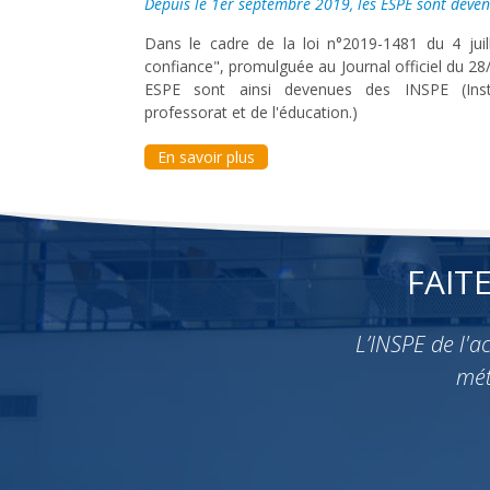
Depuis le 1er septembre 2019, les ESPE sont deven
Dans le cadre de la loi n°2019-1481 du 4 jui
confiance", promulguée au Journal officiel du 28
ESPE sont ainsi devenues des INSPE (Insti
professorat et de l'éducation.)
En savoir plus
FAIT
L’INSPE de l'
mét