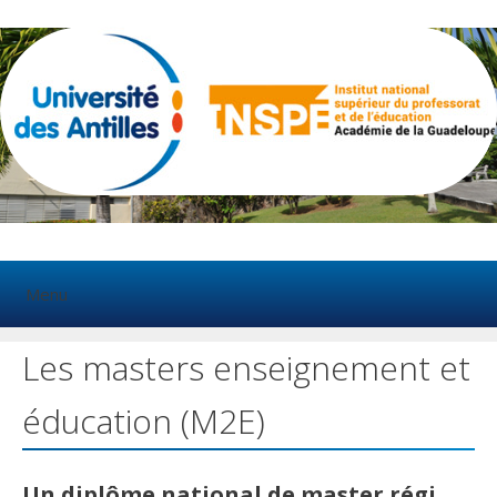
Aller
au
contenu
Menu
Les masters enseignement et
éducation (M2E)
Un diplôme national de master régi