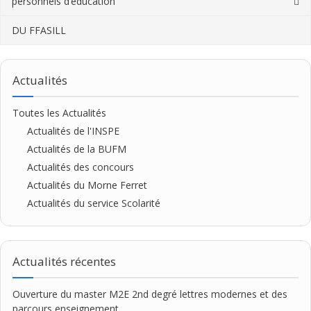
personnels d’éducation
Master Mathématiques
M2 FFAP
Master Physique-Chimie
Les DU
DU FFASILL
M2 PIDC
Master SVT
Les DIU
Master Economie-Gestion
CAPEFE
Actualités
Toutes les Actualités
Actualités de l'INSPE
Actualités de la BUFM
Actualités des concours
Actualités du Morne Ferret
Actualités du service Scolarité
Actualités récentes
Ouverture du master M2E 2nd degré lettres modernes et des
parcours enseignement