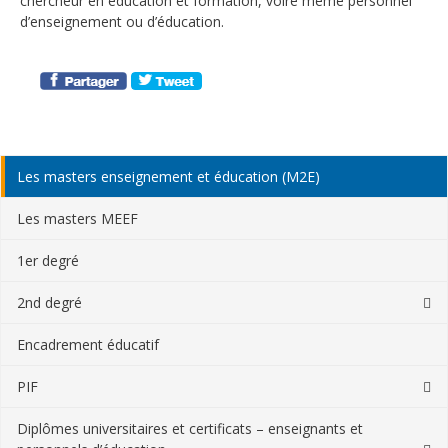
chercheur en éducation et formation, voire même personnel
d’enseignement ou d’éducation.
Les masters enseignement et éducation (M2E)
Les masters MEEF
1er degré
2nd degré
Master Créole
Encadrement éducatif
Master EPS
PIF
Master Lettres Modernes
M1 PIF
Diplômes universitaires et certificats – enseignants et