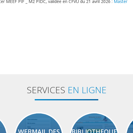
er MEEF PIF _ M2 PIDC, validée en CFVU du 21 avril 2026 :
Master
SERVICES
EN LIGNE
WEBMAIL DES
BIBLIOTHEQUE