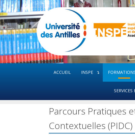
Aller
au
contenu
ACCUEIL
INSPE
FORMATION
SERVICES 
Parcours Pratiques e
Contextuelles (PIDC)