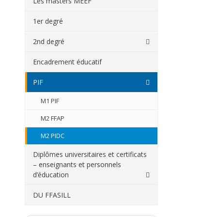
Les masters MEEF
1er degré
2nd degré
Master Créole
Encadrement éducatif
Master EPS
PIF
Master Lettres Modernes
M1 PIF
Master Mathématiques
M2 FFAP
Master Physique-Chimie
M2 PIDC
Master SVT
Diplômes universitaires et certificats
– enseignants et personnels
Master Economie-Gestion
d’éducation
Les DU
DU FFASILL
Les DIU