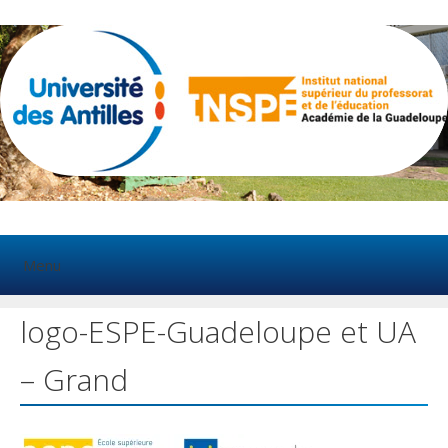
Aller
au
contenu
Menu
logo-ESPE-Guadeloupe et UA
– Grand