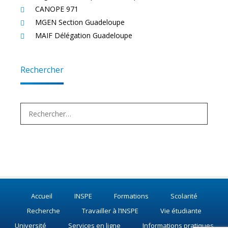
CANOPE 971
MGEN Section Guadeloupe
MAIF Délégation Guadeloupe
Rechercher
Rechercher :
Accueil
INSPE
Formations
Scolarité
Recherche
Travailler à l’INSPE
Vie étudiante
Université
Services en ligne
Informations pratiques