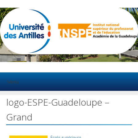
Aller
au
contenu
Menu
logo-ESPE-Guadeloupe –
Grand