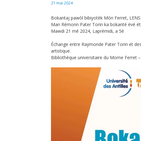
21 mai 2024
Bokantaj pawòl bibiyotèk Mòn Ferret, LENSP
Man Rémonn Pater Torin ka bokanté èvè étidy
Mawdi 21 mé 2024, Laprémidi, a 5è
Échange entre Raymonde Pater Torin et des é
artistique.
Bibliothèque universitaire du Morne Ferret –