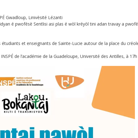
É Gwadloup, Linivèsité Lézanti
an é pwofésè Sentlisi asi plas é wòl kréyòl tini adan travay a pwofés
tudiants et enseignants de Sainte-Lucie autour de la place du créole
 INSPÉ de l’académie de la Guadeloupe, Université des Antilles, à 17h