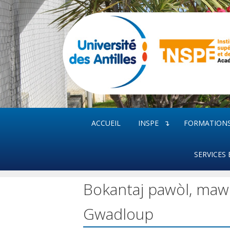
Aller
au
contenu
ACCUEIL
INSPE
FORMATION
SERVICES 
Bokantaj pawòl, maw
Gwadloup