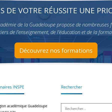
ES DE VOTRE RÉUSSITE UNE PRIO
académie de la Guadeloupe propose de nombreuses 
iers de l’enseignement, de l’éducation et de la forma
Découvrez nos formations
naires INSPE
Rechercher
Rechercher :
gion académique Guadeloupe