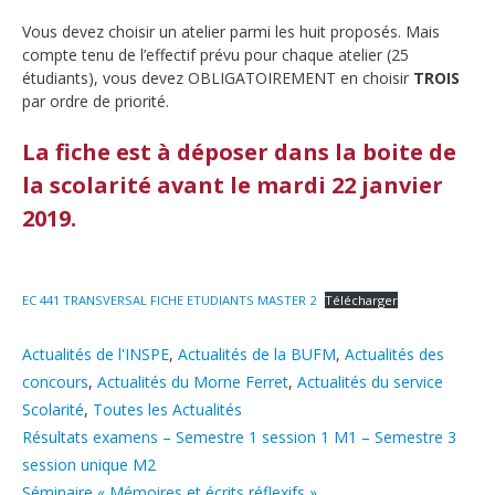
Vous devez choisir un atelier parmi les huit proposés. Mais
compte tenu de l’effectif prévu pour chaque atelier (25
étudiants), vous devez OBLIGATOIREMENT en choisir
TROIS
par ordre de priorité.
La fiche est à déposer dans la boite de
la scolarité avant le mardi 22 janvier
2019.
EC 441 TRANSVERSAL FICHE ETUDIANTS MASTER 2
Télécharger
Catégories
Actualités de l'INSPE
,
Actualités de la BUFM
,
Actualités des
concours
,
Actualités du Morne Ferret
,
Actualités du service
Scolarité
,
Toutes les Actualités
Résultats examens – Semestre 1 session 1 M1 – Semestre 3
session unique M2
Séminaire « Mémoires et écrits réflexifs »