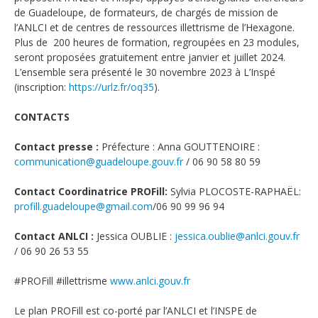
de Guadeloupe, de formateurs, de chargés de mission de
l’ANLCI et de centres de ressources illettrisme de l’Hexagone.
Plus de 200 heures de formation, regroupées en 23 modules,
seront proposées gratuitement entre janvier et juillet 2024.
L’ensemble sera présenté le 30 novembre 2023 à L’Inspé
(inscription:
https://urlz.fr/oq35
).
CONTACTS
Contact presse :
Préfecture : Anna GOUTTENOIRE :
communication@guadeloupe.gouv.fr
/ 06 90 58 80 59
Contact Coordinatrice PROFill:
Sylvia PLOCOSTE-RAPHAËL:
profill.guadeloupe@gmail.com
/06 90 99 96 94
Contact ANLCI :
Jessica OUBLIE :
jessica.oublie@anlci.gouv.fr
/ 06 90 26 53 55
#PROFill #illettrisme
www.anlci.gouv.fr
Le plan PROFill est co-porté par l’ANLCI et l’INSPE de