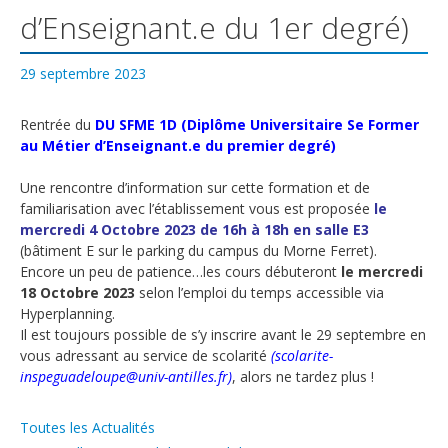
d’Enseignant.e du 1er degré)
29 septembre 2023
Rentrée du
DU SFME 1D (Diplôme Universitaire Se Former
au Métier d’Enseignant.e du premier degré)
Une rencontre d’information sur cette formation et de
familiarisation avec l’établissement vous est proposée
le
mercredi 4 Octobre 2023
de 16h à 18h en salle E3
(bâtiment E sur le parking du campus du Morne Ferret).
Encore un peu de patience…les cours débuteront
le
mercredi
18 Octobre 2023
selon l’emploi du temps accessible via
Hyperplanning.
Il est toujours possible de s’y inscrire avant le 29 septembre en
vous adressant au service de scolarité
(
scolarite-
inspeguadeloupe@univ-antilles.fr
)
, alors ne tardez plus !
Catégories
Toutes les Actualités