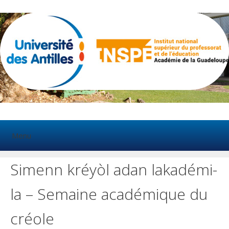
Aller
au
contenu
Menu
Simenn kréyòl adan lakadémi-
la – Semaine académique du
créole