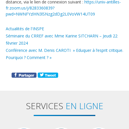
distance, via le lien de connexion suivant :
https://univ-antilles-
fr.zoom.us/j/8283360839?
pwd=NWNFYzlHN3lSNzg2dDg2L0VoVW14UT09
Catégories
Actualités de l'INSPE
Séminaire du CRREF avec Mme Karine SITCHARN – Jeudi 22
février 2024
Conférence avec M. Denis CAROTI » Eduquer à l’esprit critique.
Pourquoi ? Comment ? »
SERVICES
EN LIGNE