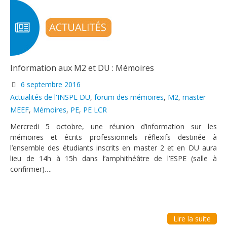
Information aux M2 et DU : Mémoires
6 septembre 2016
Catégories
Étiquettes
Actualités de l'INSPE
DU
,
forum des mémoires
,
M2
,
master
MEEF
,
Mémoires
,
PE
,
PE LCR
Mercredi 5 octobre, une réunion d’information sur les
mémoires et écrits professionnels réflexifs destinée à
l’ensemble des étudiants inscrits en master 2 et en DU aura
lieu de 14h à 15h dans l’amphithéâtre de l’ESPE (salle à
confirmer)….
Lire la suite